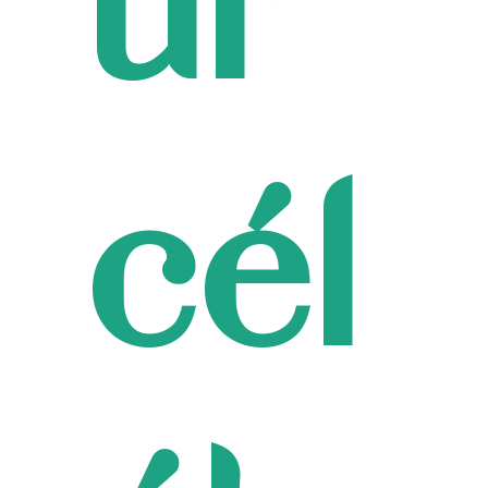
ur
cél