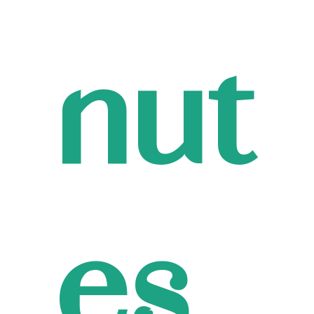
nut
es