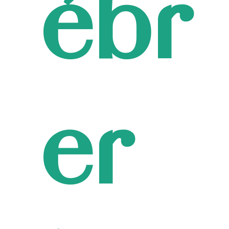
ébr
er