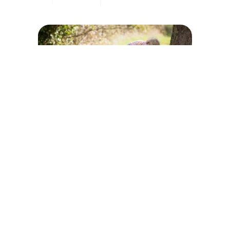
Pour la fête des
mamans, offrez-lui
(ou offrez-vous!) un
moment de bien-
être.