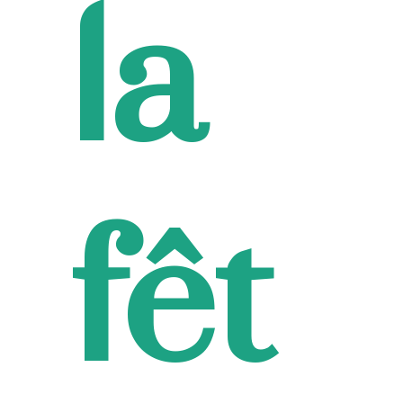
la
fêt