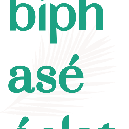
biph
asé