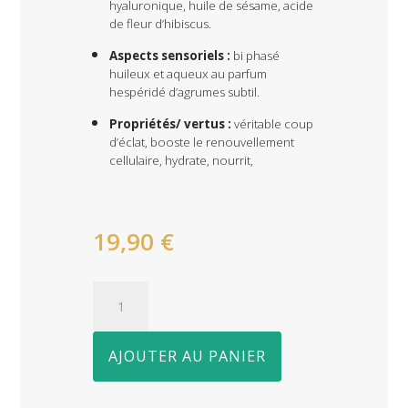
hyaluronique, huile de sésame, acide
de fleur d’hibiscus.
Aspects sensoriels :
bi phasé
huileux et aqueux au parfum
hespéridé d’agrumes subtil.
Propriétés/ vertus :
véritable coup
d’éclat, booste le renouvellement
cellulaire, hydrate, nourrit,
19,90
€
quantité
de
Sérum
AJOUTER AU PANIER
biphasé
éclat