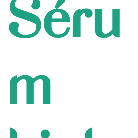
Séru
m